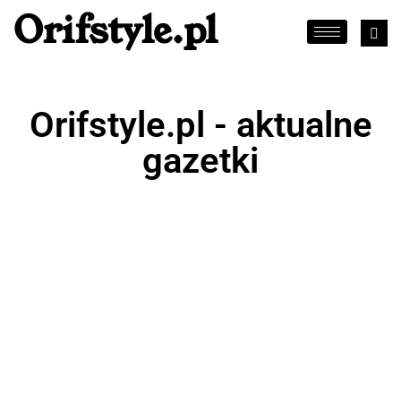
Orifstyle.pl
Orifstyle.pl - aktualne
gazetki