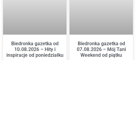
Biedronka gazetka od
Biedronka gazetka od
10.08.2026 – Hity i
07.08.2026 – Mój Tani
inspiracje od poniedziałku
Weekend od piątku