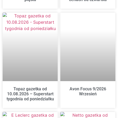
Topaz gazetka od
Avon Focus 9/2026
10.08.2026 – Superstart
Wrzesień
tygodnia od poniedziałku