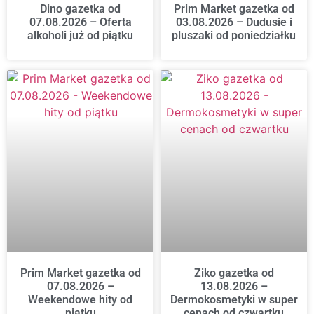
Dino gazetka od
Prim Market gazetka od
07.08.2026 – Oferta
03.08.2026 – Dudusie i
alkoholi już od piątku
pluszaki od poniedziałku
Prim Market gazetka od
Ziko gazetka od
07.08.2026 –
13.08.2026 –
Weekendowe hity od
Dermokosmetyki w super
piątku
cenach od czwartku