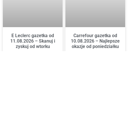
E Leclerc gazetka od
Carrefour gazetka od
11.08.2026 – Skanuj i
10.08.2026 – Najlepsze
zyskuj od wtorku
okazje od poniedziałku