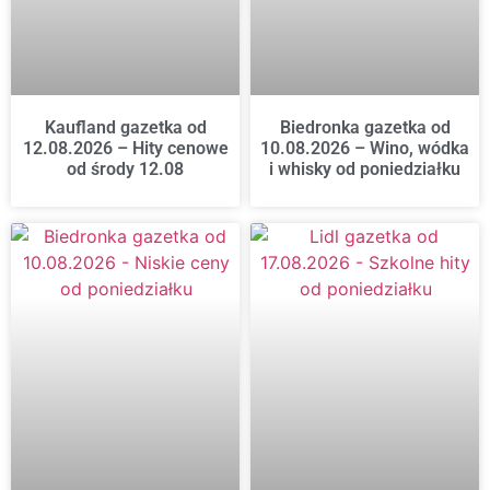
Kaufland gazetka od
Biedronka gazetka od
12.08.2026 – Hity cenowe
10.08.2026 – Wino, wódka
od środy 12.08
i whisky od poniedziałku