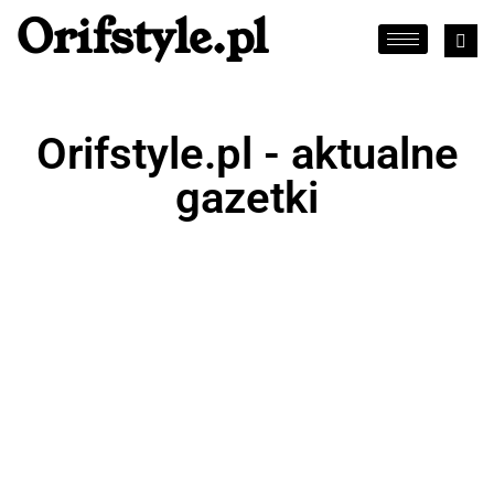
Orifstyle.pl
Orifstyle.pl - aktualne
gazetki