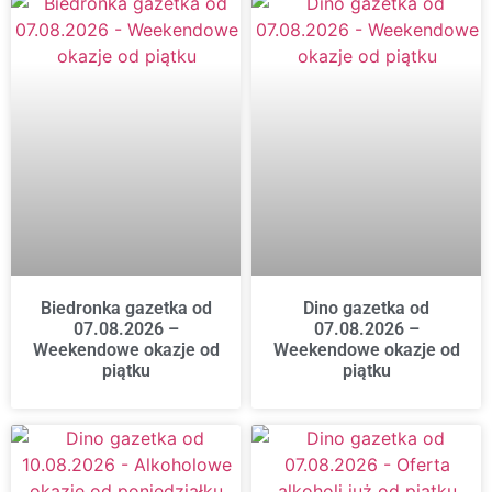
Biedronka gazetka od
Dino gazetka od
07.08.2026 –
07.08.2026 –
Weekendowe okazje od
Weekendowe okazje od
piątku
piątku