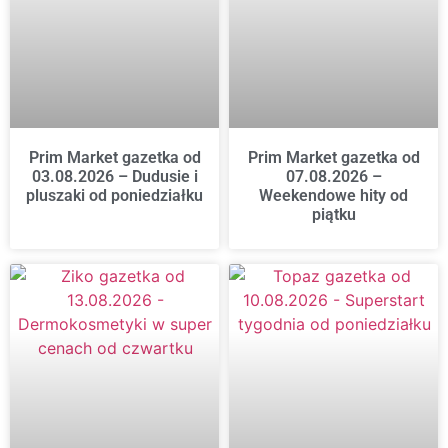
Prim Market gazetka od
Prim Market gazetka od
03.08.2026 – Dudusie i
07.08.2026 –
pluszaki od poniedziałku
Weekendowe hity od
piątku