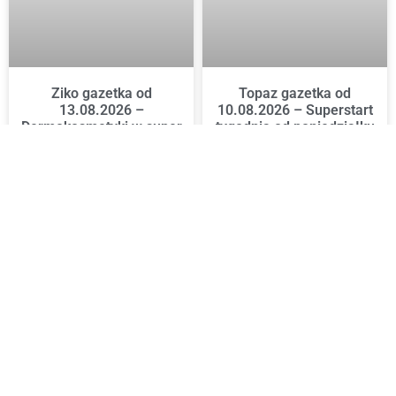
Ziko gazetka od
Topaz gazetka od
13.08.2026 –
10.08.2026 – Superstart
Dermokosmetyki w super
tygodnia od poniedziałku
cenach od czwartku