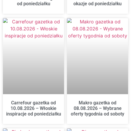
od poniedziałku
okazje od poniedziałku
Carrefour gazetka od
Makro gazetka od
10.08.2026 – Włoskie
08.08.2026 – Wybrane
inspiracje od poniedziałku
oferty tygodnia od soboty