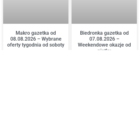
Makro gazetka od
Biedronka gazetka od
08.08.2026 – Wybrane
07.08.2026 –
oferty tygodnia od soboty
Weekendowe okazje od
piątku