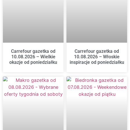
Carrefour gazetka od
Carrefour gazetka od
10.08.2026 – Wielkie
10.08.2026 – Włoskie
okazje od poniedziałku
inspiracje od poniedziałku