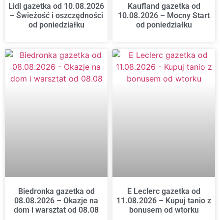
Lidl gazetka od 10.08.2026
Kaufland gazetka od
– Świeżość i oszczędności
10.08.2026 – Mocny Start
od poniedziałku
od poniedziałku
Biedronka gazetka od
E Leclerc gazetka od
08.08.2026 – Okazje na
11.08.2026 – Kupuj tanio z
dom i warsztat od 08.08
bonusem od wtorku