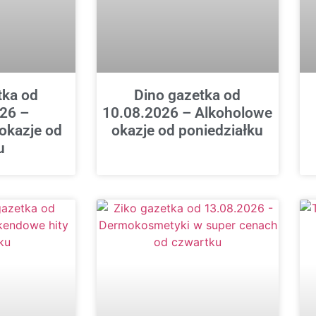
tka od
Dino gazetka od
26 –
10.08.2026 – Alkoholowe
okazje od
okazje od poniedziałku
u