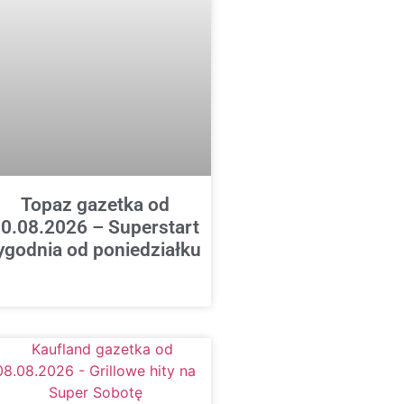
Topaz gazetka od
0.08.2026 – Superstart
ygodnia od poniedziałku