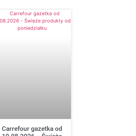
Carrefour gazetka od