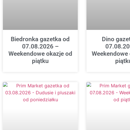
Biedronka gazetka od
Dino gaze
07.08.2026 –
07.08.20
Weekendowe okazje od
Weekendowe 
piątku
piątk