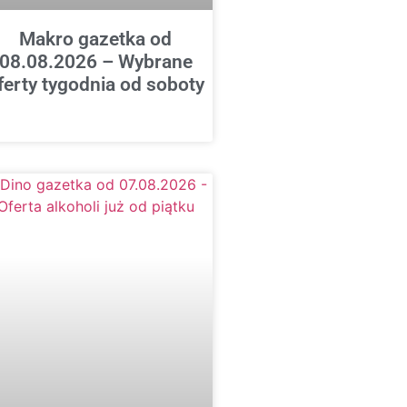
Makro gazetka od
08.08.2026 – Wybrane
ferty tygodnia od soboty