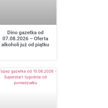
Dino gazetka od
07.08.2026 – Oferta
alkoholi już od piątku