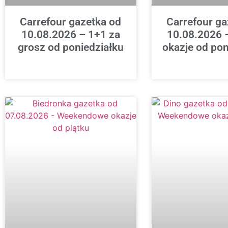
Carrefour gazetka od
Carrefour ga
10.08.2026 – 1+1 za
10.08.2026 –
grosz od poniedziałku
okazje od pon