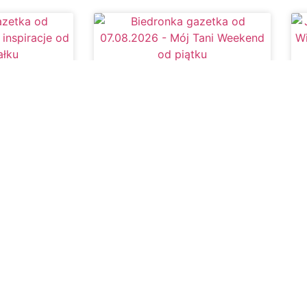
zetka od
Biedronka gazetka od
– Hity i
07.08.2026 – Mój Tani