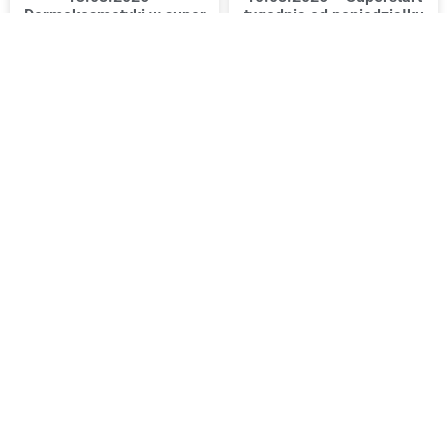
Dermokosmetyki w super
tygodnia od poniedziałku
cenach od czwartku
Avon Focus 9/2026
E Leclerc gazetka od
Wrzesień
11.08.2026 – Powrót do
szkoły od wtorku