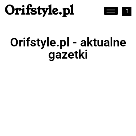
Orifstyle.pl
Orifstyle.pl - aktualne
gazetki