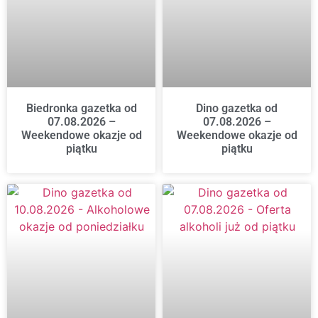
Biedronka gazetka od
Dino gazetka od
07.08.2026 –
07.08.2026 –
Weekendowe okazje od
Weekendowe okazje od
piątku
piątku