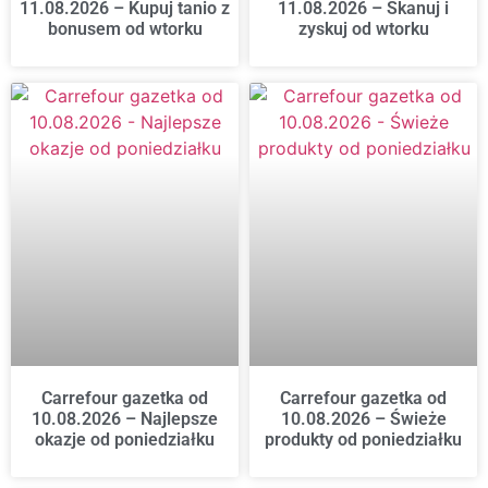
11.08.2026 – Kupuj tanio z
11.08.2026 – Skanuj i
bonusem od wtorku
zyskuj od wtorku
Carrefour gazetka od
Carrefour gazetka od
10.08.2026 – Najlepsze
10.08.2026 – Świeże
okazje od poniedziałku
produkty od poniedziałku