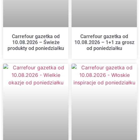
Carrefour gazetka od
Carrefour gazetka od
10.08.2026 – Świeże
10.08.2026 – 1+1 za grosz
produkty od poniedziałku
od poniedziałku