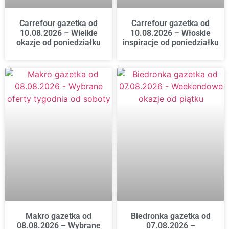
Carrefour gazetka od
Carrefour gazetka od
10.08.2026 – Wielkie
10.08.2026 – Włoskie
okazje od poniedziałku
inspiracje od poniedziałku
Makro gazetka od
Biedronka gazetka od
08.08.2026 – Wybrane
07.08.2026 –