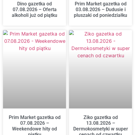
Dino gazetka od
Prim Market gazetka od
07.08.2026 – Oferta
03.08.2026 – Dudusie i
alkoholi już od piątku
pluszaki od poniedziałku
Prim Market gazetka od
Ziko gazetka od
07.08.2026 –
13.08.2026 –
Weekendowe hity od
Dermokosmetyki w super
piątku
cenach od czwartku