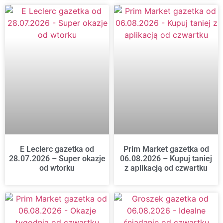
E Leclerc gazetka od
Prim Market gazetka od
28.07.2026 – Super okazje
06.08.2026 – Kupuj taniej
od wtorku
z aplikacją od czwartku