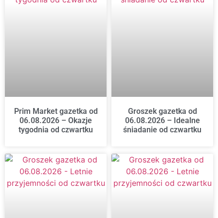
Prim Market gazetka od
Groszek gazetka od
06.08.2026 – Okazje
06.08.2026 – Idealne
tygodnia od czwartku
śniadanie od czwartku