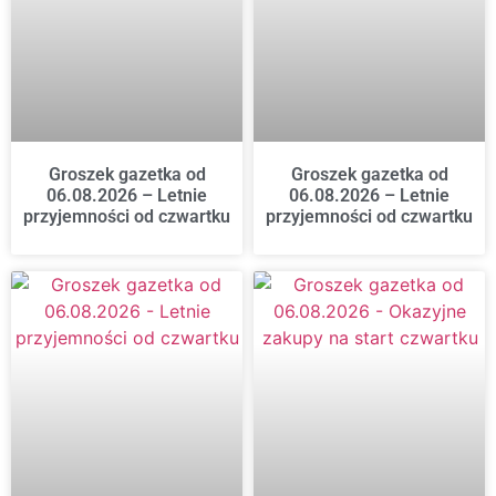
Groszek gazetka od
Groszek gazetka od
06.08.2026 – Letnie
06.08.2026 – Letnie
przyjemności od czwartku
przyjemności od czwartku