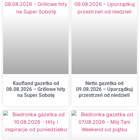
Kaufland gazetka od
Netto gazetka od
08.08.2026 – Grillowe hity
09.08.2026 – Uporządkuj
na Super Sobotę
przestrzeń od niedzieli