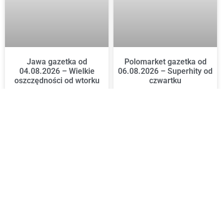
Jawa gazetka od
Polomarket gazetka od
04.08.2026 – Wielkie
06.08.2026 – Superhity od
oszczędności od wtorku
czwartku