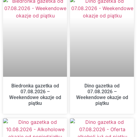
Biedronka gazetka od
Dino gazetka od
07.08.2026 –
07.08.2026 –
Weekendowe okazje od
Weekendowe okazje od
piątku
piątku