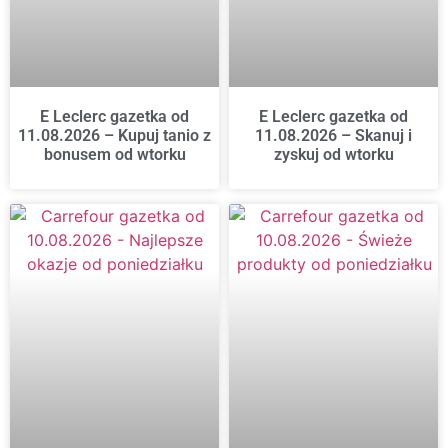
E Leclerc gazetka od
E Leclerc gazetka od
11.08.2026 – Kupuj tanio z
11.08.2026 – Skanuj i
bonusem od wtorku
zyskuj od wtorku