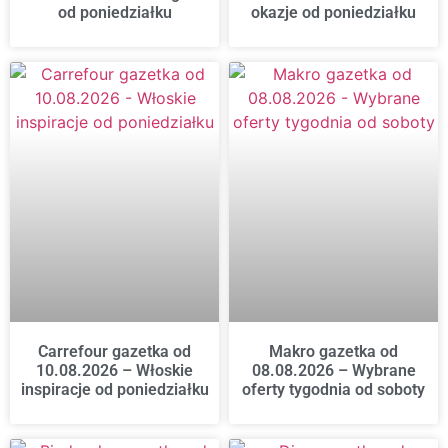
od poniedziałku
okazje od poniedziałku
Carrefour gazetka od
Makro gazetka od
10.08.2026 – Włoskie
08.08.2026 – Wybrane
inspiracje od poniedziałku
oferty tygodnia od soboty