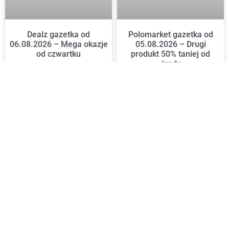
Dealz gazetka od
Polomarket gazetka od
06.08.2026 – Mega okazje
05.08.2026 – Drugi
od czwartku
produkt 50% taniej od
środy