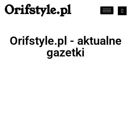
Orifstyle.pl
Orifstyle.pl - aktualne
gazetki