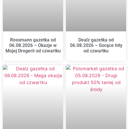
Rossmann gazetka od
Dealz gazetka od
06.08.2026 – Okazje w
06.08.2026 – Gorące hity
Mojej Drogerii od czwartku
od czwartku