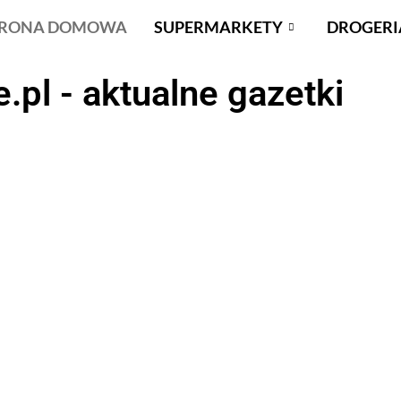
TRONA DOMOWA
SUPERMARKETY
DROGERI
e.pl - aktualne gazetki