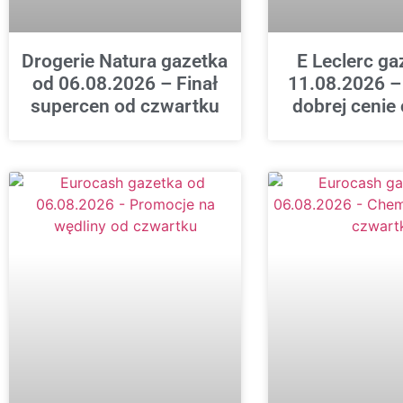
Drogerie Natura gazetka
E Leclerc ga
od 06.08.2026 – Finał
11.08.2026 –
supercen od czwartku
dobrej cenie