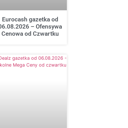
Eurocash gazetka od
06.08.2026 – Ofensywa
Cenowa od Czwartku