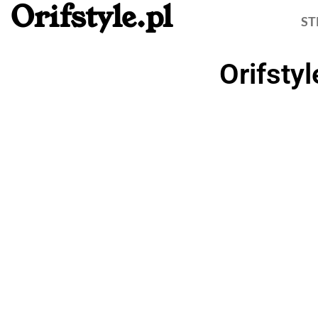
Orifstyle.pl
S
Orifstyl