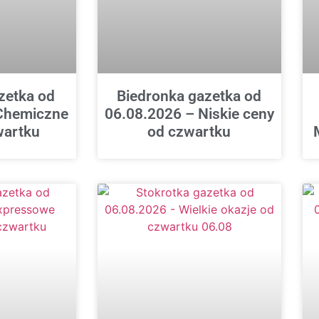
zetka od
Biedronka gazetka od
Chemiczne
06.08.2026 – Niskie ceny
wartku
od czwartku