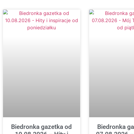
Biedronka gazetka od
Biedronka ga