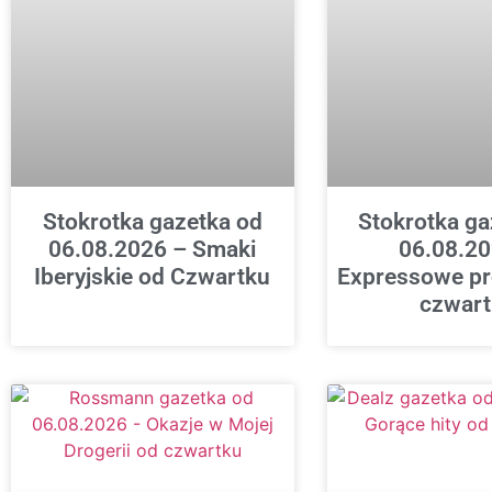
Stokrotka gazetka od
Stokrotka ga
06.08.2026 – Smaki
06.08.20
Iberyjskie od Czwartku
Expressowe pr
czwar