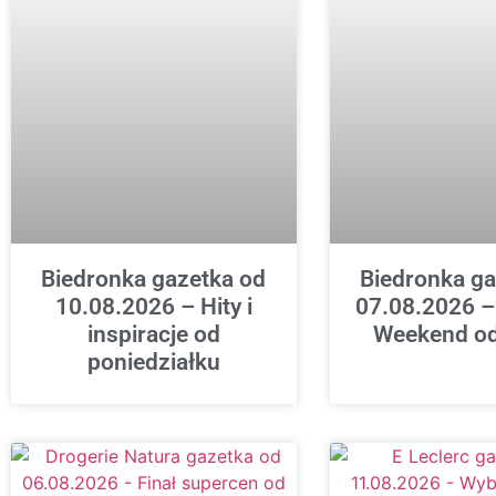
Biedronka gazetka od
Biedronka ga
10.08.2026 – Hity i
07.08.2026 –
inspiracje od
Weekend od
poniedziałku