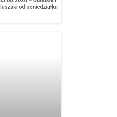
03.08.2026 – Dudusie i
luszaki od poniedziałku