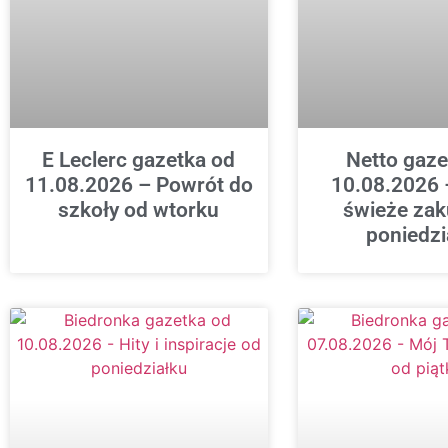
E Leclerc gazetka od
Netto gaze
11.08.2026 – Powrót do
10.08.2026 –
szkoły od wtorku
świeże zak
poniedzi