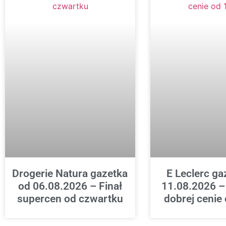
Drogerie Natura gazetka
E Leclerc ga
od 06.08.2026 – Finał
11.08.2026 –
supercen od czwartku
dobrej cenie