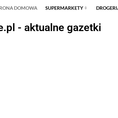
TRONA DOMOWA
SUPERMARKETY
DROGERI
e.pl - aktualne gazetki