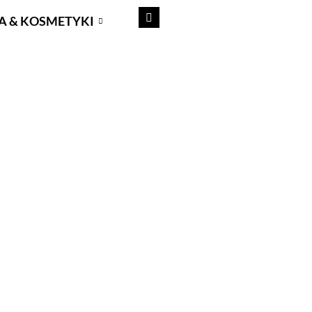
A & KOSMETYKI