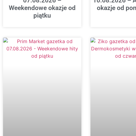
07.08.2026 –
10.08.2026 – 
Weekendowe okazje od
okazje od pon
piątku