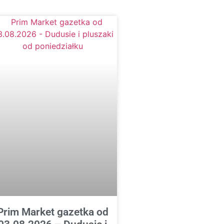
Prim Market gazetka od