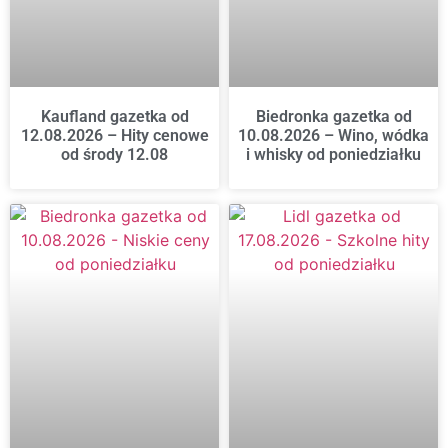
Kaufland gazetka od
Biedronka gazetka od
12.08.2026 – Hity cenowe
10.08.2026 – Wino, wódka
od środy 12.08
i whisky od poniedziałku