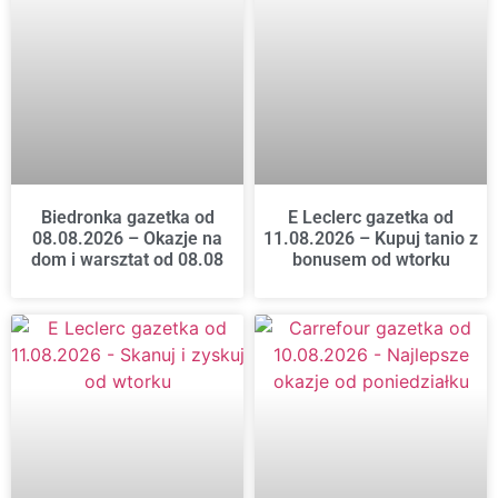
Biedronka gazetka od
E Leclerc gazetka od
08.08.2026 – Okazje na
11.08.2026 – Kupuj tanio z
dom i warsztat od 08.08
bonusem od wtorku