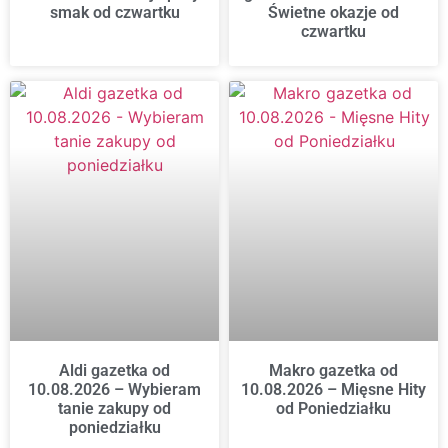
smak od czwartku
Świetne okazje od
czwartku
Aldi gazetka od
Makro gazetka od
10.08.2026 – Wybieram
10.08.2026 – Mięsne Hity
tanie zakupy od
od Poniedziałku
poniedziałku