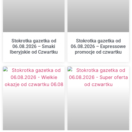
Stokrotka gazetka od
Stokrotka gazetka od
06.08.2026 – Smaki
06.08.2026 – Expressowe
Iberyjskie od Czwartku
promocje od czwartku