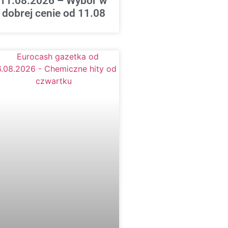
11.08.2026 – Wybór w
dobrej cenie od 11.08