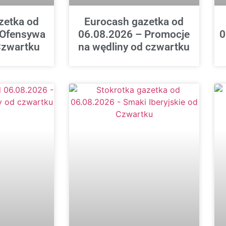
zetka od
Eurocash gazetka od
 Ofensywa
06.08.2026 – Promocje
0
Czwartku
na wędliny od czwartku