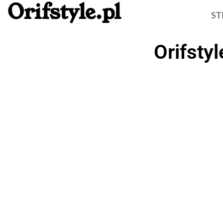
Orifstyle.pl
S
Orifstyl