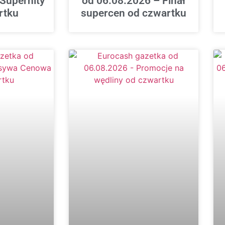
Superhity
od 06.08.2026 – Finał
rtku
supercen od czwartku