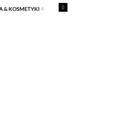
A & KOSMETYKI