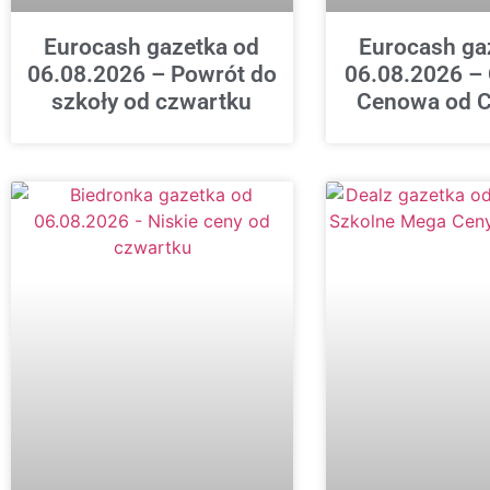
Eurocash gazetka od
Eurocash ga
06.08.2026 – Powrót do
06.08.2026 –
szkoły od czwartku
Cenowa od 