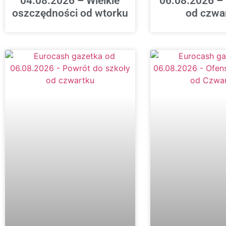
04.08.2026 – Wielkie
06.08.2026 – 
oszczędności od wtorku
od czwa