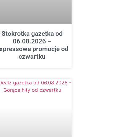
Stokrotka gazetka od
06.08.2026 –
xpressowe promocje od
czwartku