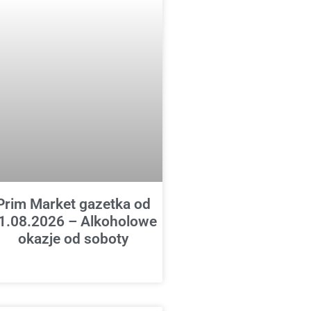
Prim Market gazetka od
1.08.2026 – Alkoholowe
okazje od soboty