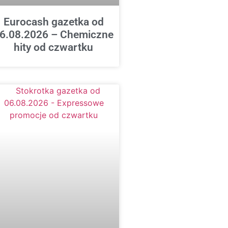
Eurocash gazetka od
6.08.2026 – Chemiczne
hity od czwartku