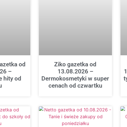
azetka od
Ziko gazetka od
26 –
13.08.2026 –
1
hity od
Dermokosmetyki w super
t
u
cenach od czwartku