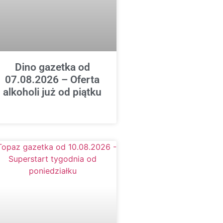
Dino gazetka od
07.08.2026 – Oferta
alkoholi już od piątku