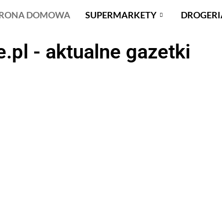
TRONA DOMOWA
SUPERMARKETY
DROGERI
e.pl - aktualne gazetki