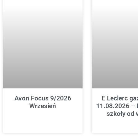
Avon Focus 9/2026
E Leclerc ga
Wrzesień
11.08.2026 – 
szkoły od 