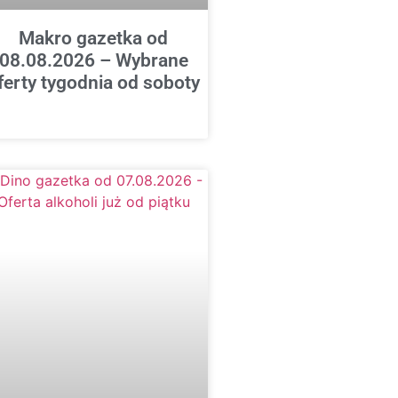
Makro gazetka od
08.08.2026 – Wybrane
ferty tygodnia od soboty