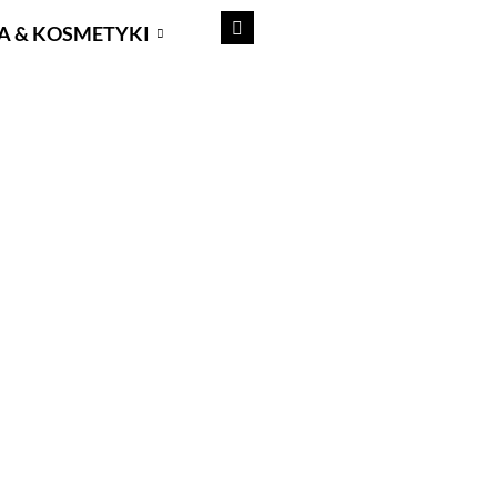
A & KOSMETYKI