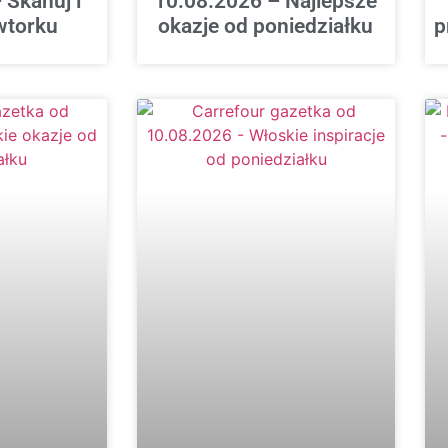
 Skanuj i
10.08.2026 – Najlepsze
wtorku
okazje od poniedziałku
p