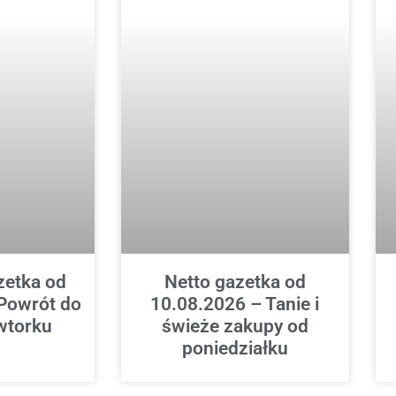
zetka od
Netto gazetka od
Powrót do
10.08.2026 – Tanie i
wtorku
świeże zakupy od
poniedziałku