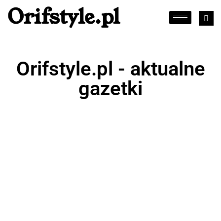
Orifstyle.pl
Orifstyle.pl - aktualne
gazetki