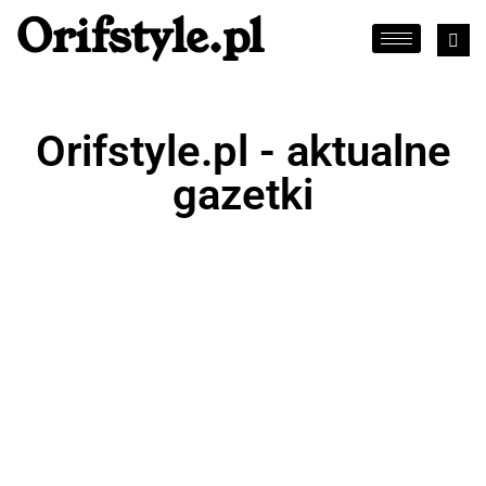
Orifstyle.pl
Orifstyle.pl - aktualne
gazetki