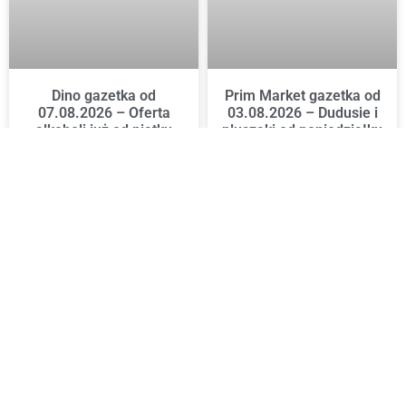
Dino gazetka od
Prim Market gazetka od
07.08.2026 – Oferta
03.08.2026 – Dudusie i
alkoholi już od piątku
pluszaki od poniedziałku