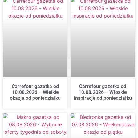
Carrefour gazetka od
Carrefour gazetka od
10.08.2026 – Wielkie
10.08.2026 – Włoskie
okazje od poniedziałku
inspiracje od poniedziałku