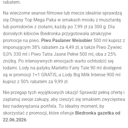
rabatem.
Na wieczorne seanse filmowe lub mecze idealnie sprawdzą
się Chipsy Top Mega Paka w smakach miodu z musztardą
lub pomidorów z ziołami, każdy po 7,99 zł za 300 g. Dla
dorosłych kibiców Biedronka przygotowała atrakcyjne
promocje na piwo.
Piwo Paulaner Weissbier
500 ml kupisz z
imponującym 38% rabatem za 4,49 zł, a także Piwo Żywiec
0,0% 330 ml i Piwo Tatra Jasne Pełne 500 ml, oba z 25%
zniżką. Po intensywnych emocjach warto ochłodzić się
lodami. Lody na patyku Marletto Fairy Tale 90 ml dostępne
są w promocji 1+1 GRATIS, a Lody Big Milk Intense 900 ml
kupisz z 50% rabatem za 9,99 zł.
Nie przegap tych wyjątkowych okazji! Sprawdź pełną ofertę i
zaplanuj swoje zakupy, aby cieszyć się smakiem zwycięstwa
bez nadwyrężania portfela. To idealny moment, by
skorzystać z promocji, które oferuje
Biedronka gazetka od
22.06.2026
.