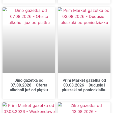
Dino gazetka od
Prim Market gazetka od
07.08.2026 – Oferta
03.08.2026 – Dudusie i
alkoholi już od piątku
pluszaki od poniedziałku