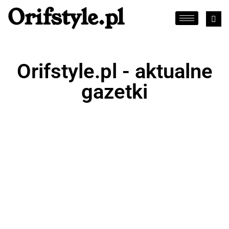
Orifstyle.pl
Orifstyle.pl - aktualne
gazetki