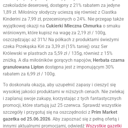
czekoladzie deserowej, dostępny z 21% rabatem za jedyne
1,89 zł. Miłośnicy słodyczy ucieszą się również z Ciastka
Kinderini za 7,99 zł, przecenionych o 24%. Nie przegap także
wyjątkowej okazji na
Cukierki Mleczna Chmurka
o smaku
wiśniowym, które kupisz na wagę za 2,19 zł / 100g,
oszczędzając aż 31%! Na półkach z produktami świeżymi
czeka Przekąska Kiri za 3,39 zł (15% taniej) oraz Ser
Królewski w plastrach za 5,59 zł / 135g, również z 15%
zniżką. A dla miłośników gorących napojów,
Herbata czarna
granulowana Lipton
dostępna jest z imponującym 30%
rabatem za 6,99 zł / 100g.
To doskonała okazja, aby uzupełnić zapasy i cieszyć się
wysokiej jakości produktami w niższych cenach. Nie zwlekaj
i zaplanuj swoje zakupy, korzystając z tych fantastycznych
promocji, które startują już 25 czerwca. Sprawdź wszystkie
szczegóły i przygotuj się na oszczędności z
Prim Market
gazetka od 25.06.2026
. Aby zapoznać się z pełną ofertą i
innymi aktualnymi promocjami, odwiedź
Wszystkie gazetki