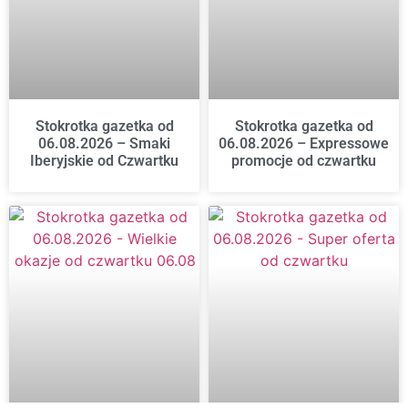
Stokrotka gazetka od
Stokrotka gazetka od
06.08.2026 – Smaki
06.08.2026 – Expressowe
Iberyjskie od Czwartku
promocje od czwartku