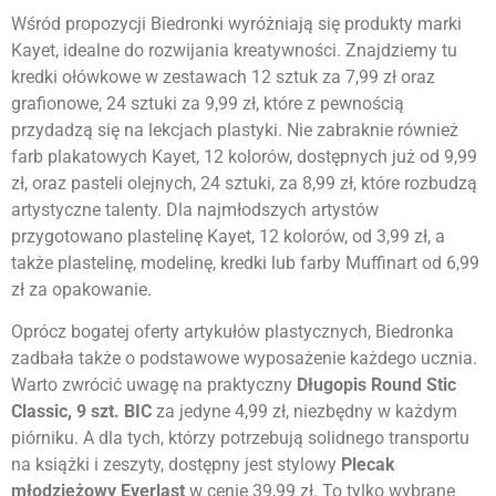
Wśród propozycji Biedronki wyróżniają się produkty marki
Kayet, idealne do rozwijania kreatywności. Znajdziemy tu
kredki ołówkowe w zestawach 12 sztuk za 7,99 zł oraz
grafionowe, 24 sztuki za 9,99 zł, które z pewnością
przydadzą się na lekcjach plastyki. Nie zabraknie również
farb plakatowych Kayet, 12 kolorów, dostępnych już od 9,99
zł, oraz pasteli olejnych, 24 sztuki, za 8,99 zł, które rozbudzą
artystyczne talenty. Dla najmłodszych artystów
przygotowano plastelinę Kayet, 12 kolorów, od 3,99 zł, a
także plastelinę, modelinę, kredki lub farby Muffinart od 6,99
zł za opakowanie.
Oprócz bogatej oferty artykułów plastycznych, Biedronka
zadbała także o podstawowe wyposażenie każdego ucznia.
Warto zwrócić uwagę na praktyczny
Długopis Round Stic
Classic, 9 szt. BIC
za jedyne 4,99 zł, niezbędny w każdym
piórniku. A dla tych, którzy potrzebują solidnego transportu
na książki i zeszyty, dostępny jest stylowy
Plecak
młodzieżowy Everlast
w cenie 39,99 zł. To tylko wybrane