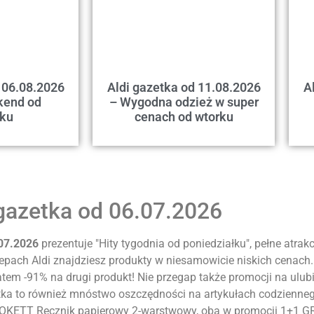
 06.08.2026
Aldi gazetka od 11.08.2026
A
kend od
– Wygodna odzież w super
tku
cenach od wtorku
 gazetka od 06.07.2026
.07.2026
prezentuje "Hity tygodnia od poniedziałku", pełne atrakc
lepach Aldi znajdziesz produkty w niesamowicie niskich cenach.
tem -91% na drugi produkt! Nie przegap także promocji na ulu
ka to również mnóstwo oszczędności na artykułach codzienneg
OKETT Ręcznik papierowy 2-warstwowy, oba w promocji 1+1 GR