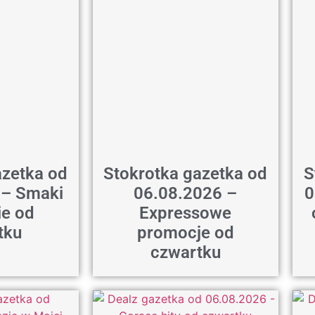
azetka od
Stokrotka gazetka od
S
 – Smaki
06.08.2026 –
0
ie od
Expressowe
tku
promocje od
czwartku