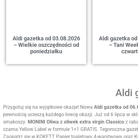
Aldi gazetka od 03.08.2026
Aldi gazetka od
– Wielkie oszczędności od
– Tani Wee
poniedziałku
czwar
Aldi
Przygotuj się na wyjątkowe okazje! Nowa
Aldi gazetka od 06
pewnością ucieszą każdego łowcę okazji. Już od 6 lipca w sk
smakoszy:
MONINI Oliwa z oliwek extra virgin Classico
z raba
czarna Yellow Label w formule 1+1 GRATIS. Tegoroczna gazet
Zaopatrz się w KOKETT Papier toaletowy 4-warstwowy oraz K