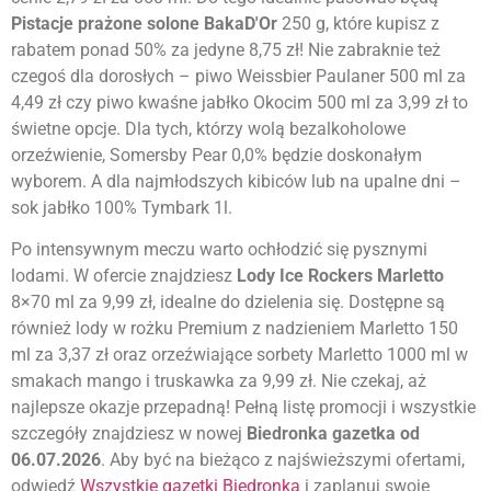
Pistacje prażone solone BakaD'Or
250 g, które kupisz z
rabatem ponad 50% za jedyne 8,75 zł! Nie zabraknie też
czegoś dla dorosłych – piwo Weissbier Paulaner 500 ml za
4,49 zł czy piwo kwaśne jabłko Okocim 500 ml za 3,99 zł to
świetne opcje. Dla tych, którzy wolą bezalkoholowe
orzeźwienie, Somersby Pear 0,0% będzie doskonałym
wyborem. A dla najmłodszych kibiców lub na upalne dni –
sok jabłko 100% Tymbark 1l.
Po intensywnym meczu warto ochłodzić się pysznymi
lodami. W ofercie znajdziesz
Lody Ice Rockers Marletto
8×70 ml za 9,99 zł, idealne do dzielenia się. Dostępne są
również lody w rożku Premium z nadzieniem Marletto 150
ml za 3,37 zł oraz orzeźwiające sorbety Marletto 1000 ml w
smakach mango i truskawka za 9,99 zł. Nie czekaj, aż
najlepsze okazje przepadną! Pełną listę promocji i wszystkie
szczegóły znajdziesz w nowej
Biedronka gazetka od
06.07.2026
. Aby być na bieżąco z najświeższymi ofertami,
odwiedź
Wszystkie gazetki Biedronka
i zaplanuj swoje