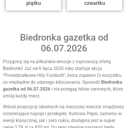
piątku
czwartku
Biedronka gazetka od
06.07.2026
Przygotuj się na piłkarskie emocje z najnowszą ofertą
Biedronki! Już od 6 lipca 2026 roku startuje akcja
"Poniedziałkowe Hity Footballl", która zapewni Ci wszystko,
co niezbędne do udanego kibicowania. Sprawdź
Biedronka
gazetka od 06.07.2026
i nie przegap hitów cenowych, które
umilą każdy mecz.
Wśród propozycji idealnych na meczowy wieczór znajdziesz
orzeźwiające napoje i przekąski. Kultowa Pepsi, zarówno w
wersji klasycznej, jak i zero cukru, dostępna jest w super
cenie 2,79 zł za 850 ml. Do tego idealnie pasować będą