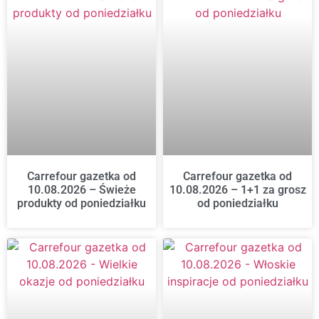
Carrefour gazetka od
Carrefour gazetka od
10.08.2026 – Świeże
10.08.2026 – 1+1 za grosz
produkty od poniedziałku
od poniedziałku