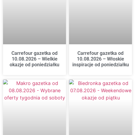
Carrefour gazetka od
Carrefour gazetka od
10.08.2026 – Wielkie
10.08.2026 – Włoskie
okazje od poniedziałku
inspiracje od poniedziałku