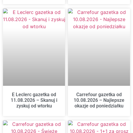
E Leclerc gazetka od
Carrefour gazetka od
11.08.2026 – Skanuj i
10.08.2026 – Najlepsze
zyskuj od wtorku
okazje od poniedziałku