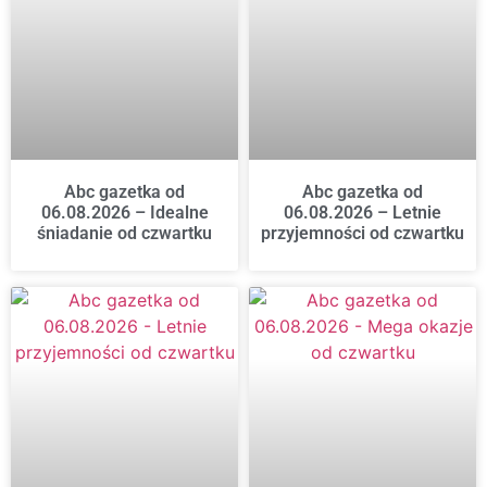
Abc gazetka od
Abc gazetka od
06.08.2026 – Idealne
06.08.2026 – Letnie
śniadanie od czwartku
przyjemności od czwartku