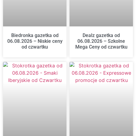
Biedronka gazetka od
Dealz gazetka od
06.08.2026 – Niskie ceny
06.08.2026 – Szkolne
od czwartku
Mega Ceny od czwartku