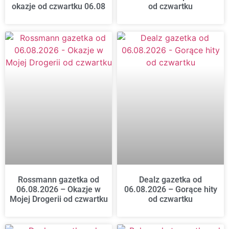
okazje od czwartku 06.08
od czwartku
Rossmann gazetka od
Dealz gazetka od
06.08.2026 – Okazje w
06.08.2026 – Gorące hity
Mojej Drogerii od czwartku
od czwartku