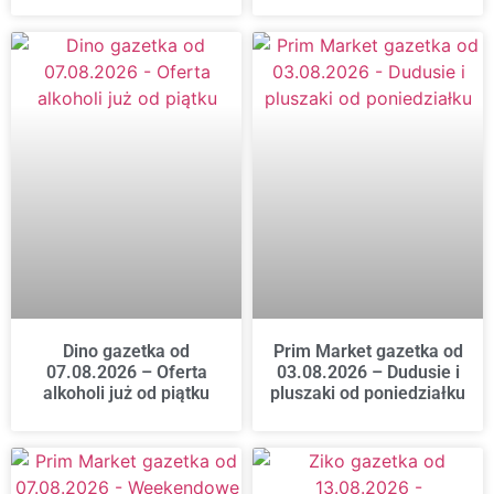
Dino gazetka od
Prim Market gazetka od
07.08.2026 – Oferta
03.08.2026 – Dudusie i
alkoholi już od piątku
pluszaki od poniedziałku