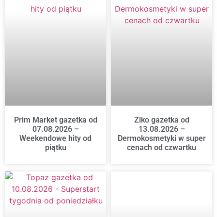
Prim Market gazetka od
Ziko gazetka od
07.08.2026 –
13.08.2026 –
Weekendowe hity od
Dermokosmetyki w super
piątku
cenach od czwartku