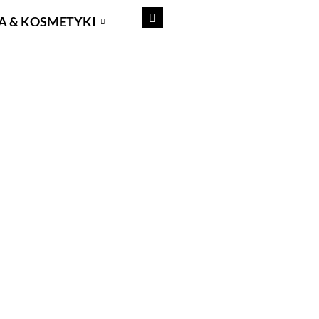
A & KOSMETYKI