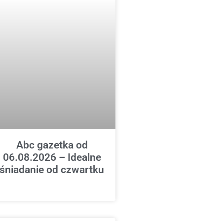
Abc gazetka od
06.08.2026 – Idealne
śniadanie od czwartku