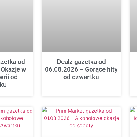
zetka od
Dealz gazetka od
 Okazje w
06.08.2026 – Gorące hity
erii od
od czwartku
tku