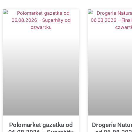
Polomarket gazetka od
Drogerie Natu