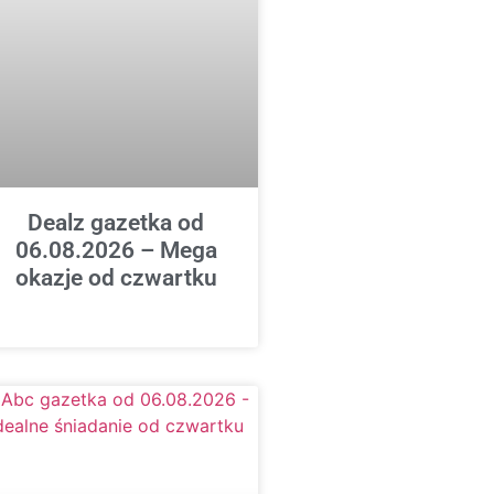
Dealz gazetka od
06.08.2026 – Mega
okazje od czwartku