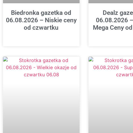
Biedronka gazetka od
Dealz gaze
06.08.2026 – Niskie ceny
06.08.2026 –
od czwartku
Mega Ceny od