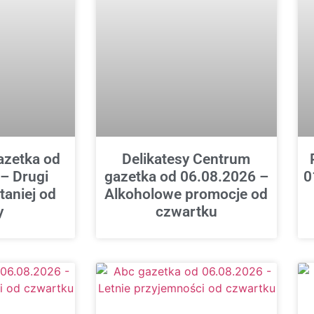
azetka od
Delikatesy Centrum
– Drugi
gazetka od 06.08.2026 –
0
taniej od
Alkoholowe promocje od
y
czwartku