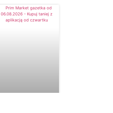
Prim Market gazetka od
6.08.2026 – Kupuj taniej