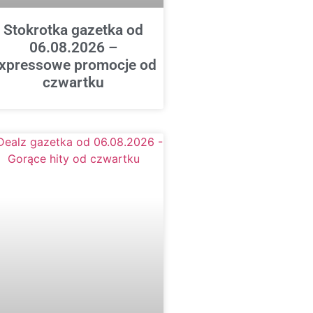
Stokrotka gazetka od
06.08.2026 –
xpressowe promocje od
czwartku