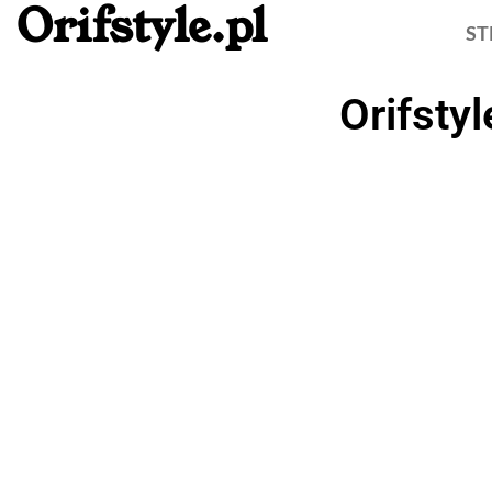
Orifstyle.pl
S
Orifstyl