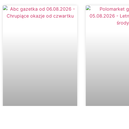
Abc gazetka od
Polomarket g
06.08.2026 – Chrupiące
05.08.2026 