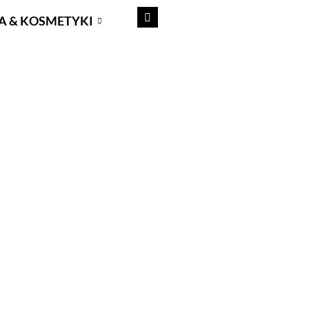
A & KOSMETYKI