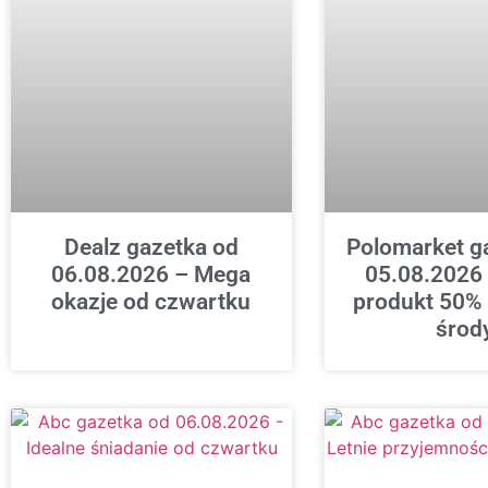
Dealz gazetka od
Polomarket g
06.08.2026 – Mega
05.08.2026 
okazje od czwartku
produkt 50% 
środ