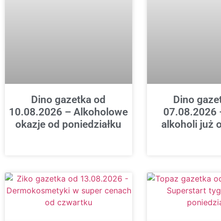
Dino gazetka od
Dino gaze
10.08.2026 – Alkoholowe
07.08.2026 
okazje od poniedziałku
alkoholi już 