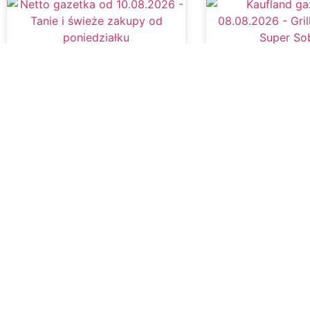
Netto gazetka od
Kaufland ga
10.08.2026 – Tanie i
08.08.2026 –
świeże zakupy od
hity na Supe