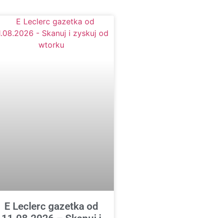
E Leclerc gazetka od