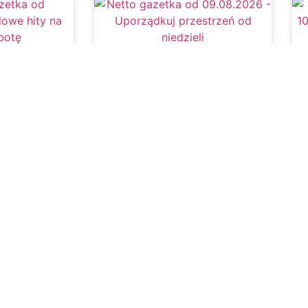
zetka od
Netto gazetka od
 Grillowe
09.08.2026 – Uporządkuj
r Sobotę
przestrzeń od niedzieli