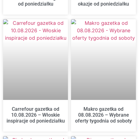
od poniedziałku
okazje od poniedziałku
Carrefour gazetka od
Makro gazetka od
10.08.2026 – Włoskie
08.08.2026 – Wybrane
inspiracje od poniedziałku
oferty tygodnia od soboty