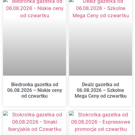
Biedronka gazetka od
Dealz gazetka od
06.08.2026 – Niskie ceny
06.08.2026 – Szkolne
od czwartku
Mega Ceny od czwartku