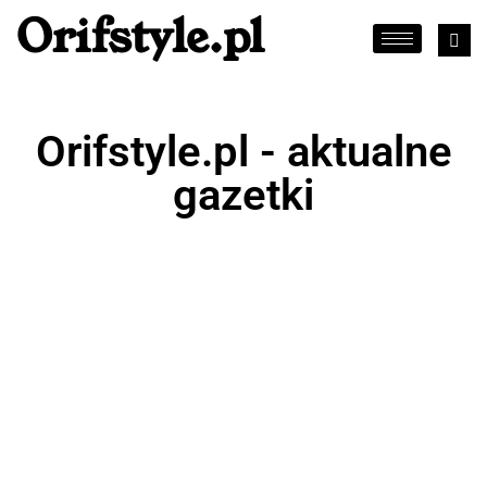
Orifstyle.pl
Orifstyle.pl - aktualne
gazetki