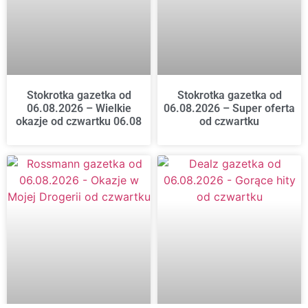
Stokrotka gazetka od
Stokrotka gazetka od
06.08.2026 – Wielkie
06.08.2026 – Super oferta
okazje od czwartku 06.08
od czwartku