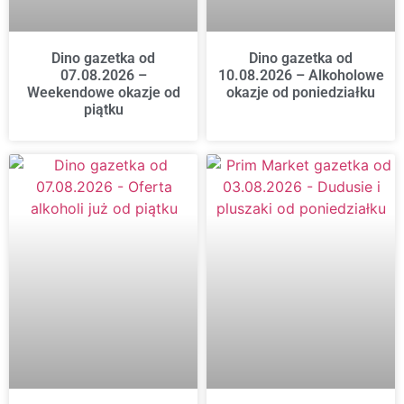
Dino gazetka od
Dino gazetka od
07.08.2026 –
10.08.2026 – Alkoholowe
Weekendowe okazje od
okazje od poniedziałku
piątku