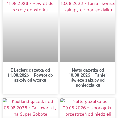
E Leclerc gazetka od
Netto gazetka od
11.08.2026 – Powrót do
10.08.2026 – Tanie i
szkoły od wtorku
świeże zakupy od
poniedziałku