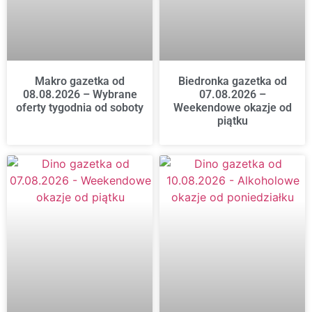
Makro gazetka od
Biedronka gazetka od
08.08.2026 – Wybrane
07.08.2026 –
oferty tygodnia od soboty
Weekendowe okazje od
piątku