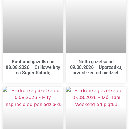
Kaufland gazetka od
Netto gazetka od
08.08.2026 – Grillowe hity
09.08.2026 – Uporządkuj
na Super Sobotę
przestrzeń od niedzieli