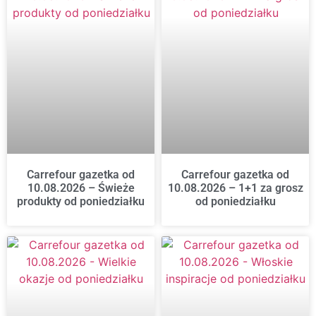
Carrefour gazetka od
Carrefour gazetka od
10.08.2026 – Świeże
10.08.2026 – 1+1 za grosz
produkty od poniedziałku
od poniedziałku