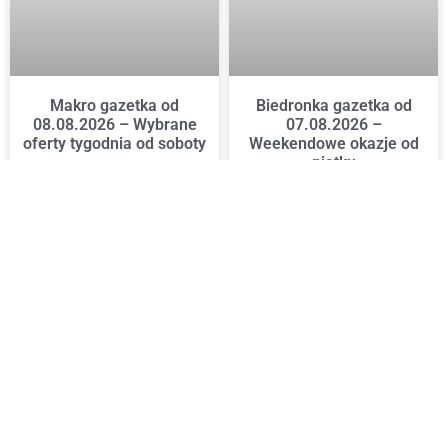
Makro gazetka od
Biedronka gazetka od
08.08.2026 – Wybrane
07.08.2026 –
oferty tygodnia od soboty
Weekendowe okazje od
piątku