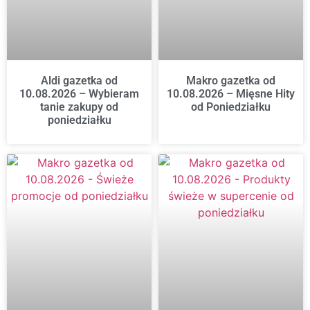
Aldi gazetka od
Makro gazetka od
10.08.2026 – Wybieram
10.08.2026 – Mięsne Hity
tanie zakupy od
od Poniedziałku
poniedziałku