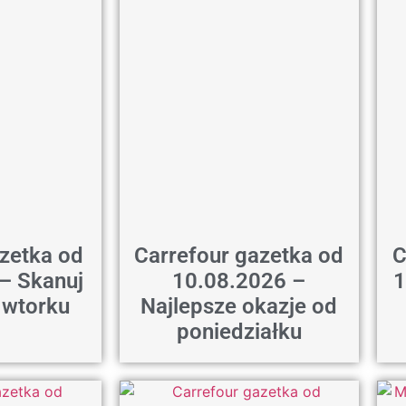
azetka od
Carrefour gazetka od
C
– Skanuj
10.08.2026 –
1
d wtorku
Najlepsze okazje od
poniedziałku