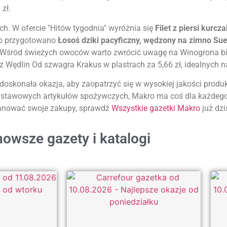
zł.
h. W ofercie "Hitów tygodnia" wyróżnia się
Filet z piersi kur
ryb przygotowano
Łosoś dziki pacyficzny, wędzony na zimno Su
 Wśród świeżych owoców warto zwrócić uwagę na Winogrona białe
 Wędlin Od szwagra Krakus w plastrach za 5,66 zł, idealnych n
doskonała okazja, aby zaopatrzyć się w wysokiej jakości produ
podstawowych artykułów spożywczych, Makro ma coś dla każdego
planować swoje zakupy, sprawdź
Wszystkie gazetki Makro
już dzi
owsze gazety i katalogi