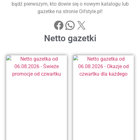
bądź pierwszym, kto dowie się o nowym katalogu lub
gazetke na stronie Oifstyle.pl!
Netto gazetki