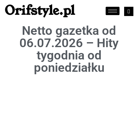
Orifstyle.pl
Netto gazetka od
06.07.2026 – Hity
tygodnia od
poniedziałku