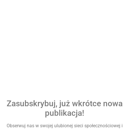
Zasubskrybuj, już wkrótce nowa
publikacja!
Obserwuj nas w swojej ulubionej sieci społecznościowej i