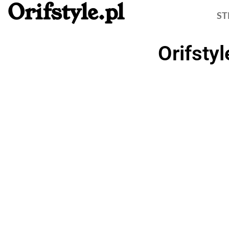
Orifstyle.pl
S
Orifstyl