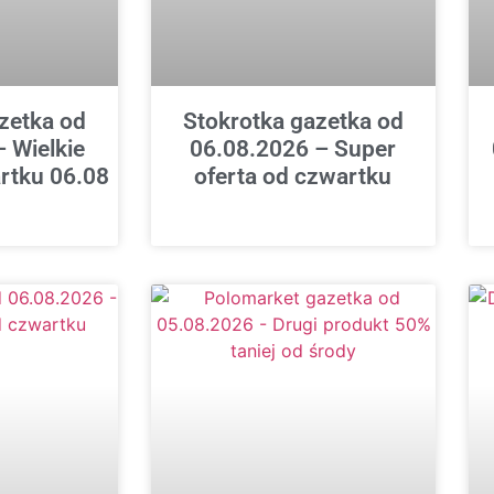
zetka od
Stokrotka gazetka od
 Wielkie
06.08.2026 – Super
rtku 06.08
oferta od czwartku