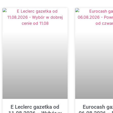
E Leclerc gazetka od
Eurocash ga