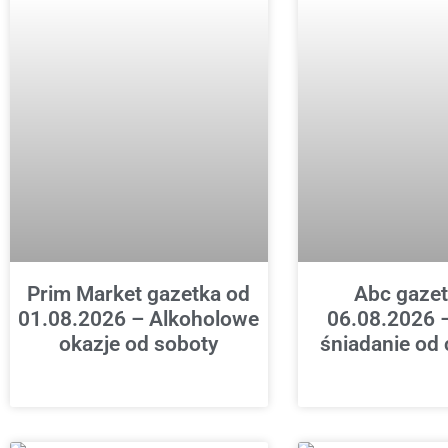
Prim Market gazetka od
Abc gazet
01.08.2026 – Alkoholowe
06.08.2026 –
okazje od soboty
śniadanie od