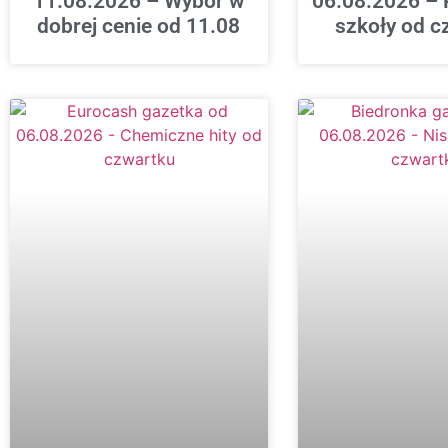
11.08.2026 – Wybór w
06.08.2026 – 
dobrej cenie od 11.08
szkoły od c