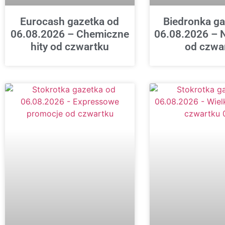
Eurocash gazetka od
Biedronka ga
06.08.2026 – Chemiczne
06.08.2026 – N
hity od czwartku
od czwa