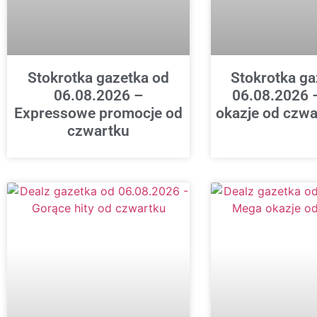
Stokrotka gazetka od
Stokrotka ga
06.08.2026 –
06.08.2026 –
Expressowe promocje od
okazje od czwa
czwartku