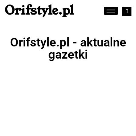
Orifstyle.pl
Orifstyle.pl - aktualne
gazetki