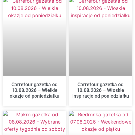
Carrefour gazetka od
Carrefour gazetka od
10.08.2026 – Wielkie
10.08.2026 – Włoskie
okazje od poniedziałku
inspiracje od poniedziałku