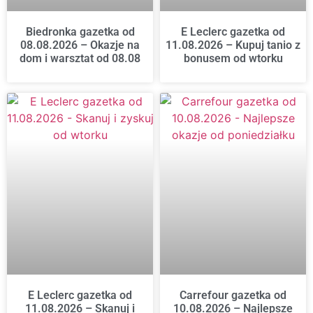
Biedronka gazetka od
E Leclerc gazetka od
08.08.2026 – Okazje na
11.08.2026 – Kupuj tanio z
dom i warsztat od 08.08
bonusem od wtorku
E Leclerc gazetka od
Carrefour gazetka od
11.08.2026 – Skanuj i
10.08.2026 – Najlepsze