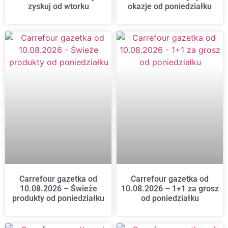
zyskuj od wtorku
okazje od poniedziałku
Carrefour gazetka od
Carrefour gazetka od
10.08.2026 – Świeże
10.08.2026 – 1+1 za grosz
produkty od poniedziałku
od poniedziałku