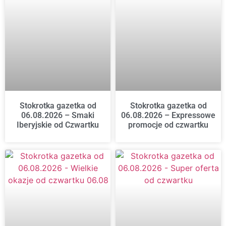
Stokrotka gazetka od
Stokrotka gazetka od
06.08.2026 – Smaki
06.08.2026 – Expressowe
Iberyjskie od Czwartku
promocje od czwartku