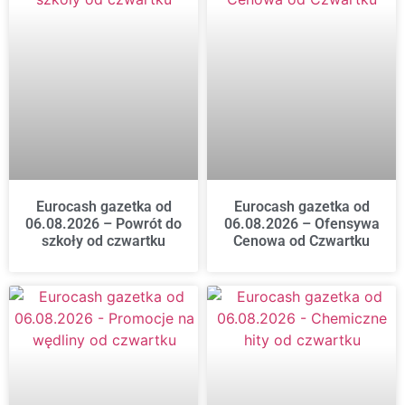
Eurocash gazetka od
Eurocash gazetka od
06.08.2026 – Powrót do
06.08.2026 – Ofensywa
szkoły od czwartku
Cenowa od Czwartku