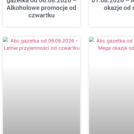
gazetka od 06.08.2026 –
01.08.2026 – 
Alkoholowe promocje od
okazje od 
czwartku