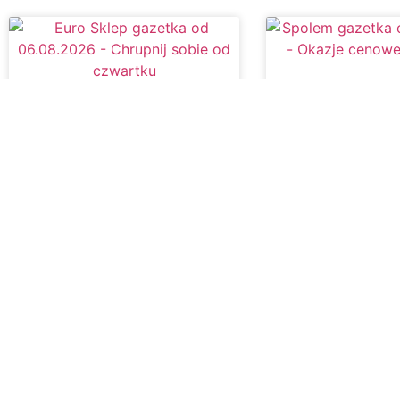
Euro Sklep gazetka od
Spolem gaz
06.08.2026 – Chrupnij
01.08.2026 