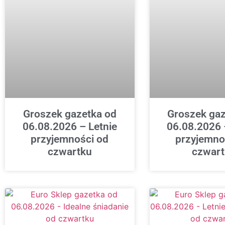
Groszek gazetka od
Groszek gaz
06.08.2026 – Letnie
06.08.2026 
przyjemności od
przyjemno
czwartku
czwar