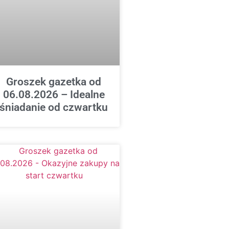
Groszek gazetka od
06.08.2026 – Idealne
śniadanie od czwartku