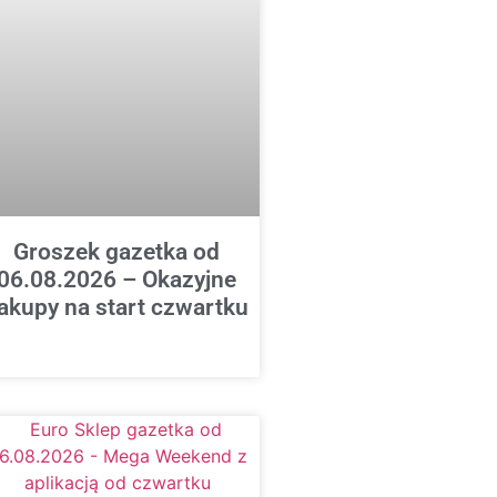
Groszek gazetka od
06.08.2026 – Okazyjne
akupy na start czwartku