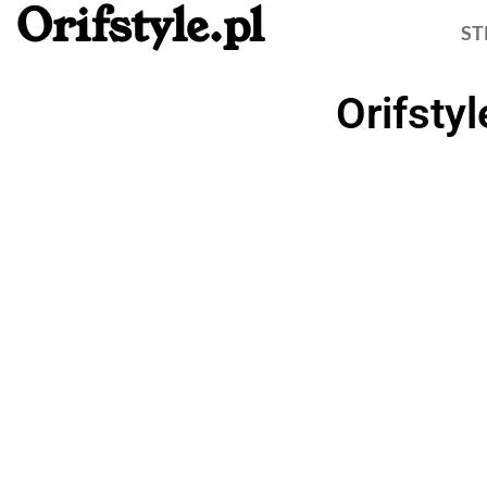
Orifstyle.pl
S
Orifstyl