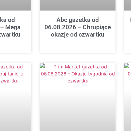
ka od
Abc gazetka od
 – Mega
06.08.2026 – Chrupiące
zwartku
okazje od czwartku