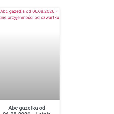
Abc gazetka od