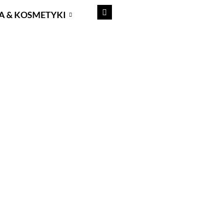
A & KOSMETYKI