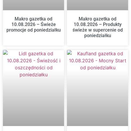
Makro gazetka od
Makro gazetka od
10.08.2026 – Świeże
10.08.2026 – Produkty
promocje od poniedziałku
świeże w supercenie od
poniedziałku