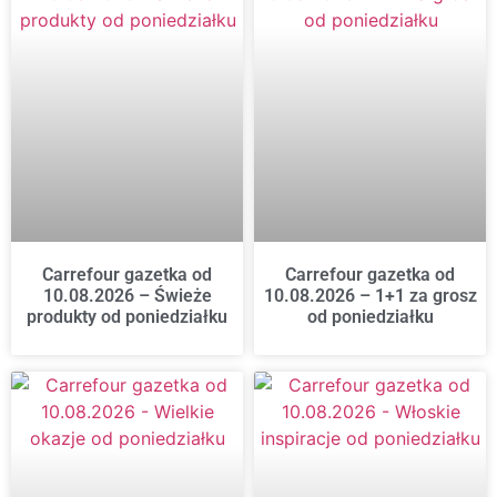
Carrefour gazetka od
Carrefour gazetka od
10.08.2026 – Świeże
10.08.2026 – 1+1 za grosz
produkty od poniedziałku
od poniedziałku