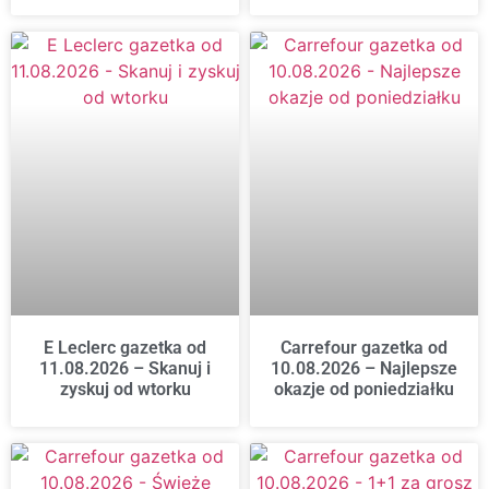
E Leclerc gazetka od
Carrefour gazetka od
11.08.2026 – Skanuj i
10.08.2026 – Najlepsze
zyskuj od wtorku
okazje od poniedziałku