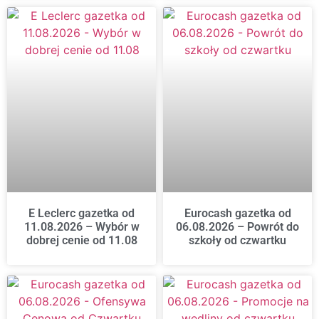
E Leclerc gazetka od
Eurocash gazetka od
11.08.2026 – Wybór w
06.08.2026 – Powrót do
dobrej cenie od 11.08
szkoły od czwartku