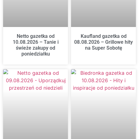
Netto gazetka od
Kaufland gazetka od
10.08.2026 – Tanie i
08.08.2026 – Grillowe hity
świeże zakupy od
na Super Sobotę
poniedziałku