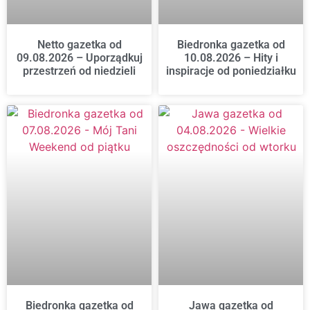
Netto gazetka od
Biedronka gazetka od
09.08.2026 – Uporządkuj
10.08.2026 – Hity i
przestrzeń od niedzieli
inspiracje od poniedziałku
Biedronka gazetka od
Jawa gazetka od