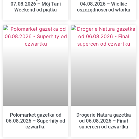
07.08.2026 – Mój Tani
04.08.2026 – Wielkie
Weekend od piątku
oszczędności od wtorku
Polomarket gazetka od
Drogerie Natura gazetka
06.08.2026 – Superhity od
od 06.08.2026 – Finał
czwartku
supercen od czwartku