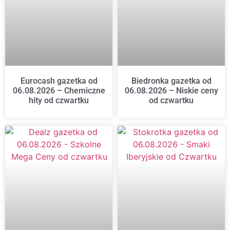
Eurocash gazetka od
Biedronka gazetka od
06.08.2026 – Chemiczne
06.08.2026 – Niskie ceny
hity od czwartku
od czwartku