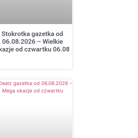
Stokrotka gazetka od
06.08.2026 – Wielkie
kazje od czwartku 06.08