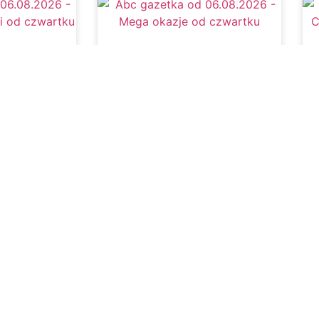
ka od
Abc gazetka od
– Letnie
06.08.2026 – Mega
ści od
okazje od czwartku