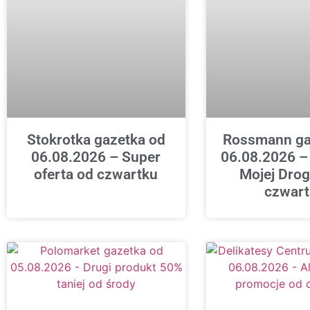
Stokrotka gazetka od
Rossmann ga
06.08.2026 – Super
06.08.2026 –
oferta od czwartku
Mojej Drog
czwar