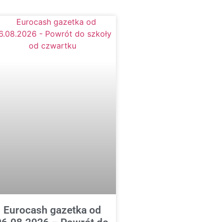
Eurocash gazetka od