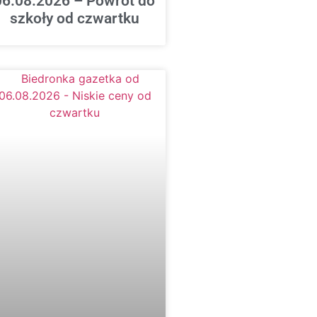
06.08.2026 – Powrót do
szkoły od czwartku