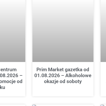
Centrum
Prim Market gazetka od
.08.2026 –
01.08.2026 – Alkoholowe
omocje od
okazje od soboty
tku