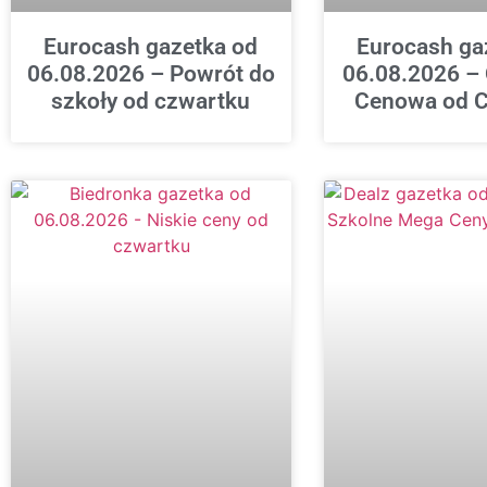
Eurocash gazetka od
Eurocash ga
06.08.2026 – Powrót do
06.08.2026 –
szkoły od czwartku
Cenowa od 