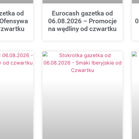
zetka od
Eurocash gazetka od
 Ofensywa
06.08.2026 – Promocje
0
Czwartku
na wędliny od czwartku