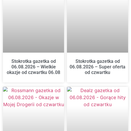
Stokrotka gazetka od
Stokrotka gazetka od
06.08.2026 – Wielkie
06.08.2026 – Super oferta
okazje od czwartku 06.08
od czwartku