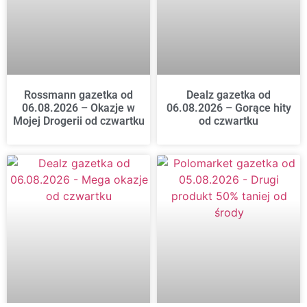
Rossmann gazetka od
Dealz gazetka od
06.08.2026 – Okazje w
06.08.2026 – Gorące hity
Mojej Drogerii od czwartku
od czwartku